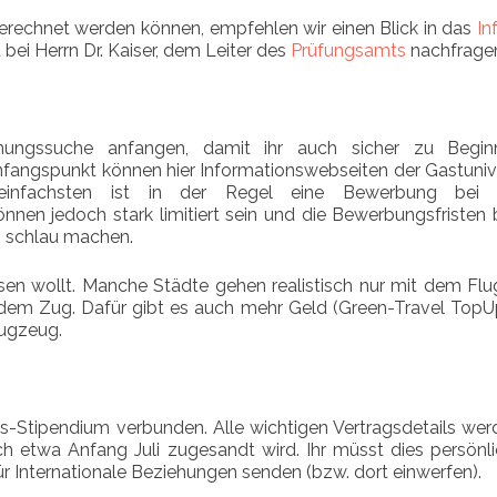
erechnet werden können, empfehlen wir einen Blick in das
In
 bei Herrn Dr. Kaiser, dem Leiter des
Prüfungsamts
nachfrage
hnungssuche anfangen, damit ihr auch sicher zu Begi
nfangspunkt können hier Informationswebseiten der Gastuniv
einfachsten ist in der Regel eine Bewerbung bei 
nnen jedoch stark limitiert sein und die Bewerbungsfristen 
tig schlau machen.
eisen wollt. Manche Städte gehen realistisch nur mit dem Fl
t dem Zug. Dafür gibt es auch mehr Geld (Green-Travel TopU
ugzeug.
-Stipendium verbunden. Alle wichtigen Vertragsdetails wer
 etwa Anfang Juli zugesandt wird. Ihr müsst dies persönli
r Internationale Beziehungen senden (bzw. dort einwerfen).