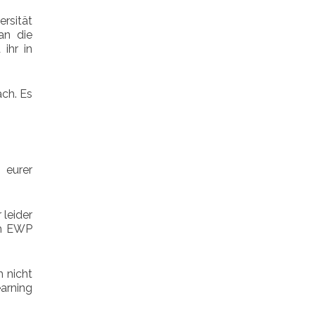
rsität
an die
ihr in
ach. Es
 eurer
 leider
em EWP
 nicht
earning