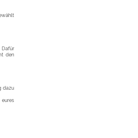
gewählt
. Dafür
ht den
ng dazu
 eures