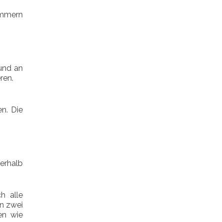
ümmern
 und an
ren.
en. Die
erhalb
h alle
en zwei
en wie