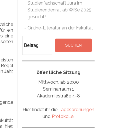
Studienfachschaft Jura im
Studierendenrat ab WiSe 2025
gesucht!
 welche
Online-Literatur an der Fakultät
ür ein
es eine
Suchen
bseiten
SUCHEN
meisten
 Regel
n Jahr,
öffentliche Sitzung
Mittwoch, ab 20:00
Seminarraum 1
Akademiestraße 4-8
olgende
Hier findet ihr die
Tagesordnungen
und
Protokolle
.
kultät
 hier: