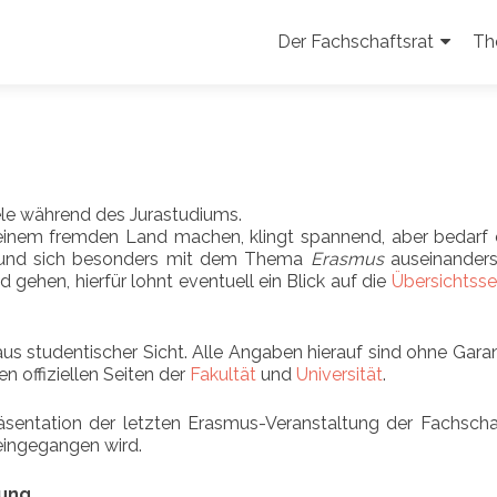
Zum
Inhalt
Der Fachschaftsrat
Th
springen
le während des Jurastudiums.
einem fremden Land machen, klingt spannend, aber bedarf e
en und sich besonders mit dem Thema
Erasmus
auseinanders
ehen, hierfür lohnt eventuell ein Blick auf die
Übersichtsse
s studentischer Sicht. Alle Angaben hierauf sind ohne Garan
n offiziellen Seiten der
Fakultät
und
Universität
.
äsentation der letzten Erasmus-Veranstaltung der Fachscha
eingegangen wird.
bung