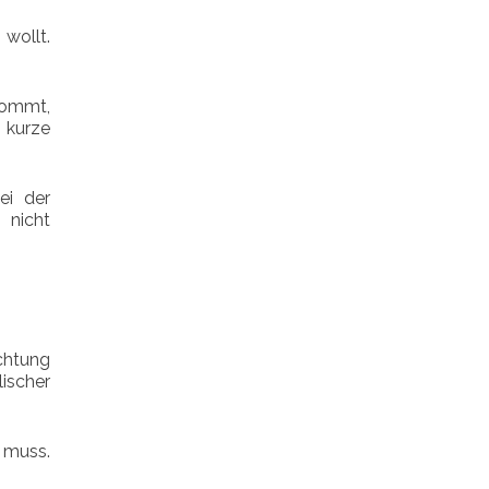
wollt.
kommt,
h kurze
ei der
 nicht
ichtung
ischer
 muss.