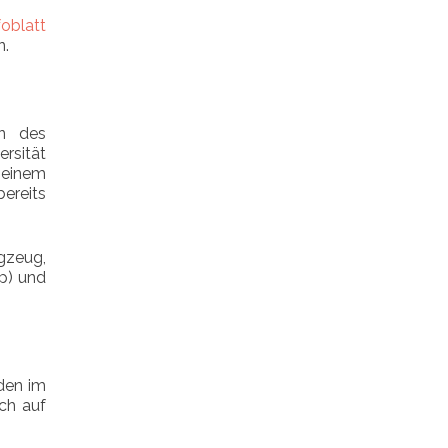
foblatt
n.
nn des
ersität
einem
bereits
ugzeug,
p) und
den im
ch auf