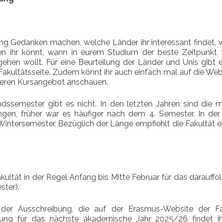
bung Gedanken machen, welche Länder ihr interessant findet,
en ihr könnt, wann in eurem Studium der beste Zeitpunkt f
gehen wollt. Für eine Beurteilung der Länder und Unis gibt 
Fakultätsseite. Zudem könnt ihr auch einfach mal auf die We
deren Kursangebot anschauen.
ndssemester gibt es nicht. In den letzten Jahren sind die 
en, früher war es häufiger nach dem 4. Semester. In der
ntersemester. Bezüglich der Länge empfiehlt die Fakultät ei
akultät in der Regel Anfang bis Mitte Februar für das darauff
ter).
der Ausschreibung, die auf der Erasmus-Website der Fa
ibung für das nächste akademische Jahr 2025/26 findet ihr