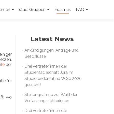
emen
stud. Gruppen
Erasmus
FAQ
Latest News
Ankündigungen, Anträge und
iniger
Beschlüsse
etzen.
ite
der
Drei Vertreter*innen der
Studienfachschaft Jura im
Studierendenrat ab WiSe 2026
tie für
gesucht!
Stellungnahme zur Wahl der
ft, wo
Verfassungsrichterinnen
Drei Vertreter*innen der