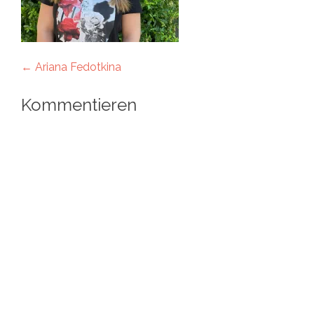
Artikel-
←
Ariana Fedotkina
Navigation
Kommentieren