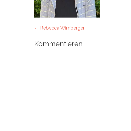
Artikel-
←
Rebecca Wimberger
Navigation
Kommentieren