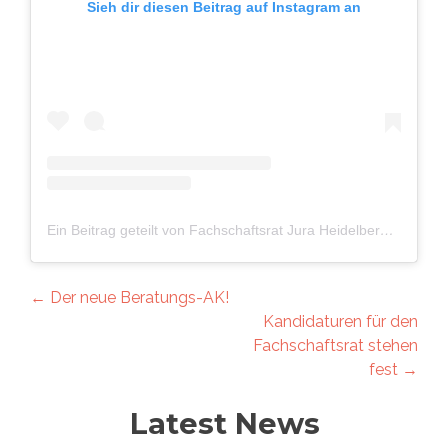
Sieh dir diesen Beitrag auf Instagram an
Ein Beitrag geteilt von Fachschaftsrat Jura Heidelberg (@fsrjurahd)
Artikel-
←
Der neue Beratungs-AK!
Kandidaturen für den
Navigation
Fachschaftsrat stehen
fest
→
Latest News