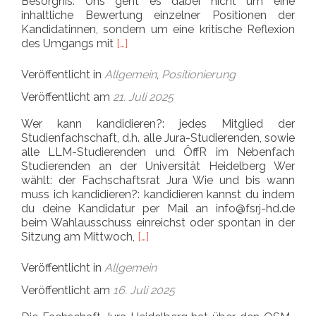
Besorgnis. Uns geht es dabei nicht um eine
inhaltliche Bewertung einzelner Positionen der
Kandidatinnen, sondern um eine kritische Reflexion
Read more about Stellungnahme zur W
des Umgangs mit
[…]
Veröffentlicht in
Allgemein
,
Positionierung
Veröffentlicht am
21. Juli 2025
Wer kann kandidieren?: jedes Mitglied der
Studienfachschaft, d.h. alle Jura-Studierenden, sowie
alle LLM-Studierenden und ÖffR im Nebenfach
Studierenden an der Universität Heidelberg Wer
wählt: der Fachschaftsrat Jura Wie und bis wann
muss ich kandidieren?: kandidieren kannst du indem
du deine Kandidatur per Mail an info@fsrj-hd.de
beim Wahlausschuss einreichst oder spontan in der
Read more about Drei Vertreter*in
Sitzung am Mittwoch,
[…]
Veröffentlicht in
Allgemein
Veröffentlicht am
16. Juli 2025