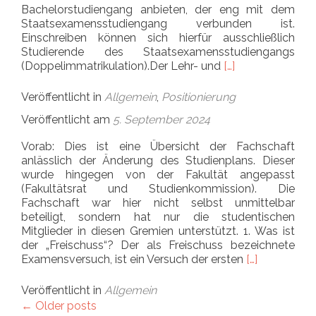
Bachelorstudiengang anbieten, der eng mit dem
Staatsexamensstudiengang verbunden ist.
Einschreiben können sich hierfür ausschließlich
Studierende des Staatsexamensstudiengangs
Read more about 
(Doppelimmatrikulation).Der Lehr- und
[…]
Veröffentlicht in
Allgemein
,
Positionierung
Veröffentlicht am
5. September 2024
Vorab: Dies ist eine Übersicht der Fachschaft
anlässlich der Änderung des Studienplans. Dieser
wurde hingegen von der Fakultät angepasst
(Fakultätsrat und Studienkommission). Die
Fachschaft war hier nicht selbst unmittelbar
beteiligt, sondern hat nur die studentischen
Mitglieder in diesen Gremien unterstützt. 1. Was ist
der „Freischuss“? Der als Freischuss bezeichnete
Read more ab
Examensversuch, ist ein Versuch der ersten
[…]
Veröffentlicht in
Allgemein
Posts
←
Older posts