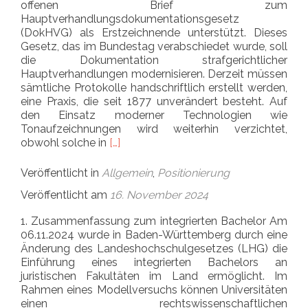
offenen Brief zum
Hauptverhandlungsdokumentationsgesetz
(DokHVG) als Erstzeichnende unterstützt. Dieses
Gesetz, das im Bundestag verabschiedet wurde, soll
die Dokumentation strafgerichtlicher
Hauptverhandlungen modernisieren. Derzeit müssen
sämtliche Protokolle handschriftlich erstellt werden,
eine Praxis, die seit 1877 unverändert besteht. Auf
den Einsatz moderner Technologien wie
Tonaufzeichnungen wird weiterhin verzichtet,
Read more about Petition zum DokHV
obwohl solche in
[…]
Veröffentlicht in
Allgemein
,
Positionierung
Veröffentlicht am
16. November 2024
1. Zusammenfassung zum integrierten Bachelor Am
06.11.2024 wurde in Baden-Württemberg durch eine
Änderung des Landeshochschulgesetzes (LHG) die
Einführung eines integrierten Bachelors an
juristischen Fakultäten im Land ermöglicht. Im
Rahmen eines Modellversuchs können Universitäten
einen rechtswissenschaftlichen