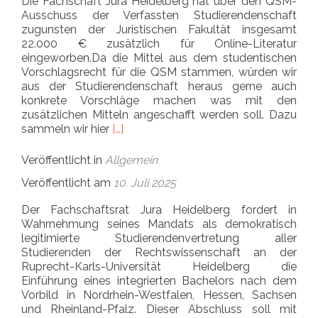
Die Fachschaft Jura Heidelberg hat über den QSM-
Ausschuss der Verfassten Studierendenschaft
zugunsten der Juristischen Fakultät insgesamt
22.000 € zusätzlich für Online-Literatur
eingeworben.Da die Mittel aus dem studentischen
Vorschlagsrecht für die QSM stammen, würden wir
aus der Studierendenschaft heraus gerne auch
konkrete Vorschläge machen was mit den
zusätzlichen Mitteln angeschafft werden soll. Dazu
Read more about Online-Literatur an de
sammeln wir hier
[…]
Veröffentlicht in
Allgemein
Veröffentlicht am
10. Juli 2025
Der Fachschaftsrat Jura Heidelberg fordert in
Wahrnehmung seines Mandats als demokratisch
legitimierte Studierendenvertretung aller
Studierenden der Rechtswissenschaft an der
Ruprecht-Karls-Universität Heidelberg die
Einführung eines integrierten Bachelors nach dem
Vorbild in Nordrhein-Westfalen, Hessen, Sachsen
und Rheinland-Pfalz. Dieser Abschluss soll mit